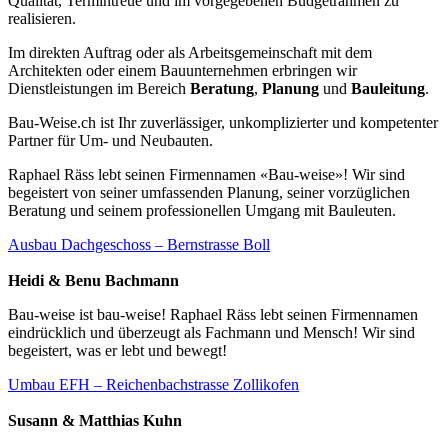
Qualität, Termintreue und im vorgegebenen Budgetrahmen zu
realisieren.
Im direkten Auftrag oder als Arbeitsgemeinschaft mit dem
Architekten oder einem Bauunternehmen erbringen wir
Dienstleistungen im Bereich
Beratung
,
Planung
und
Bauleitung
.
Bau-Weise.ch ist Ihr zuverlässiger, unkomplizierter und kompetenter
Partner für Um- und Neubauten.
Raphael Räss lebt seinen Firmennamen «Bau-weise»! Wir sind
begeistert von seiner umfassenden Planung, seiner vorzüglichen
Beratung und seinem professionellen Umgang mit Bauleuten.
Ausbau Dachgeschoss – Bernstrasse Boll
Heidi & Benu Bachmann
Bau-weise ist bau-weise! Raphael Räss lebt seinen Firmennamen
eindrücklich und überzeugt als Fachmann und Mensch! Wir sind
begeistert, was er lebt und bewegt!
Umbau EFH – Reichenbachstrasse Zollikofen
Susann & Matthias Kuhn