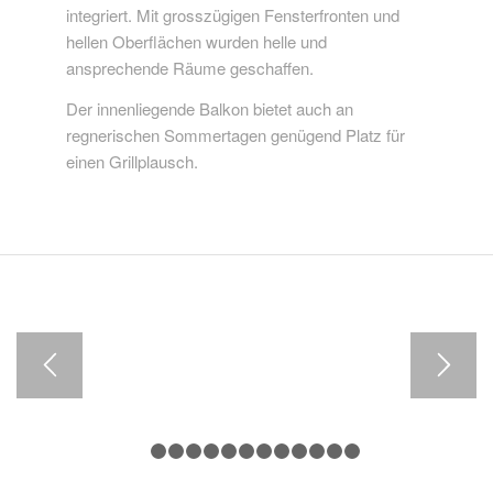
integriert. Mit grosszügigen Fensterfronten und
hellen Oberflächen wurden helle und
ansprechende Räume geschaffen.
Der innenliegende Balkon bietet auch an
regnerischen Sommertagen genügend Platz für
einen Grillplausch.
1
2
3
4
5
6
7
8
9
10
11
12
13