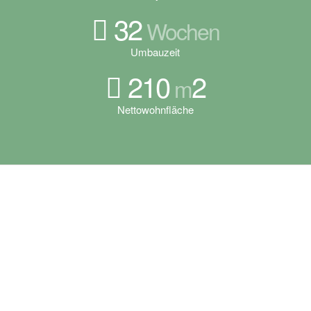
32
Wochen
Umbauzeit
210
2
m
Nettowohnfläche